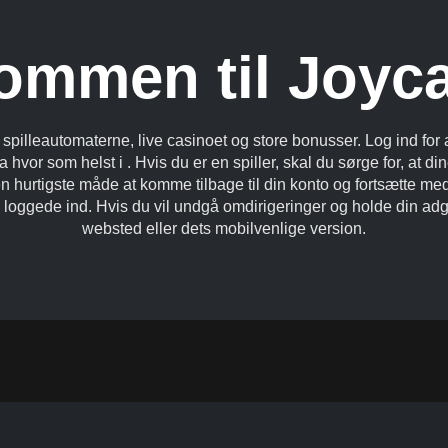
ommen til Joyc
l spilleautomaterne, live casinoet og store bonusser. Log ind for 
ra hvor som helst i . Hvis du er en spiller, skal du sørge for, at d
en hurtigste måde at komme tilbage til din konto og fortsætte 
u loggede ind. Hvis du vil undgå omdirigeringer og holde din adg
websted eller dets mobilvenlige version.