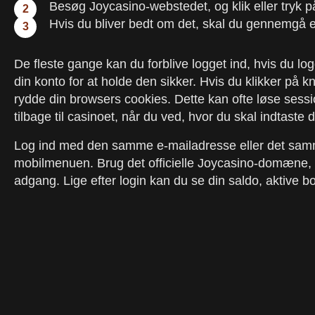
Besøg Joycasino-webstedet, og klik eller tryk p
Hvis du bliver bedt om det, skal du gennemgå en
De fleste gange kan du forblive logget ind, hvis du lo
din konto for at holde den sikker. Hvis du klikker på 
rydde din browsers cookies. Dette kan ofte løse ses
tilbage til casinoet, når du ved, hvor du skal indtaste 
Log ind med den samme e-mailadresse eller det samme 
mobilmenuen. Brug det officielle Joycasino-domæne,
adgang. Lige efter login kan du se din saldo, aktive b