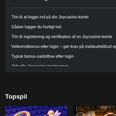
Trin til at logge ind på din Joycasino-konto
Sådan logger du hurtigt ind
Trin til registrering og verifikation af en Joycasino-konto
Velkomstbonus efter login – gør krav på indskudstilbud
Typisk bonus-saldoflow efter login
Aktuelle Joycasino-kampagner
Hvad du kan gøre krav på i dag
Indskud hos Joycasino
Topspil
Typer af indbetalingsmetoder, der fungerer bedst til reg
Udbetalinger hos Joycasino: Hvor hurtigt, hvilke slags ko
Joycasino-login