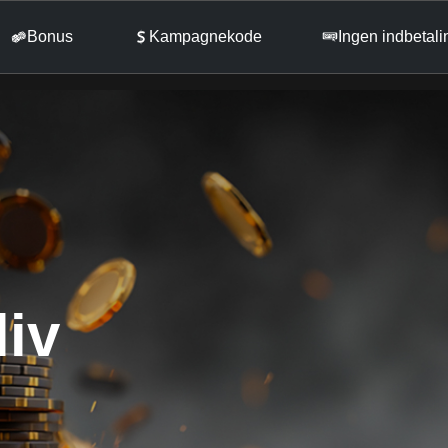
Bonus
Kampagnekode
Ingen indbetal
iv