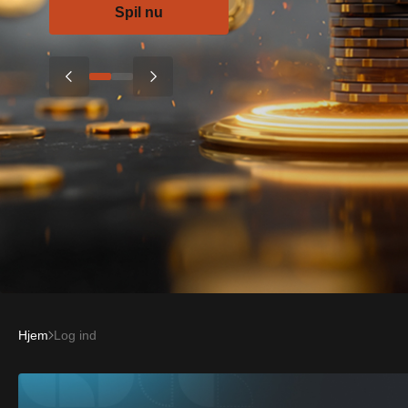
Spil nu
Hjem
Log ind